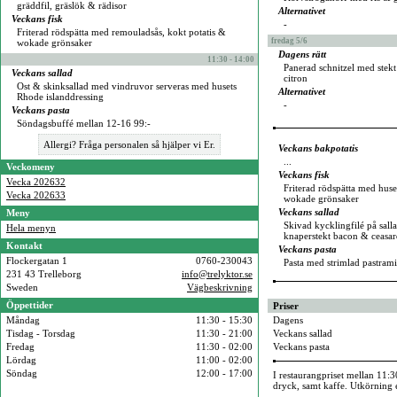
gräddfil, gräslök & rädisor
Alternativet
Veckans fisk
-
Friterad rödspätta med remouladsås, kokt potatis &
fredag 5/6
wokade grönsaker
Dagens rätt
11:30 - 14:00
Panerad schnitzel med stekt 
Veckans sallad
citron
Ost & skinksallad med vindruvor serveras med husets
Alternativet
Rhode islanddressing
-
Veckans pasta
Söndagsbuffé mellan 12-16 99:-
Allergi? Fråga personalen så hjälper vi Er.
Veckans bakpotatis
...
Veckomeny
Veckans fisk
Vecka 202632
Friterad rödspätta med huse
Vecka 202633
wokade grönsaker
Veckans sallad
Meny
Skivad kycklingfilé på sal
Hela menyn
knaperstekt bacon & ceasar
Kontakt
Veckans pasta
Flockergatan 1
0760-230043
Pasta med strimlad pastrami
231 43 Trelleborg
info@trelyktor.se
Sweden
Vägbeskrivning
Öppettider
Priser
Måndag
11:30 - 15:30
Dagens
Tisdag - Torsdag
11:30 - 21:00
Veckans sallad
Fredag
11:30 - 02:00
Veckans pasta
Lördag
11:00 - 02:00
Söndag
12:00 - 17:00
I restaurangpriset mellan 11:3
dryck, samt kaffe. Utkörning