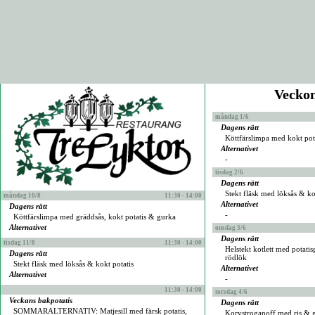
Vecko
måndag 1/6
Dagens rätt
Köttfärslimpa med kokt pot
Alternativet
-
tisdag 2/6
Dagens rätt
Stekt fläsk med löksås & ko
måndag 10/8
11:30 - 14:00
Alternativet
Dagens rätt
-
Köttfärslimpa med gräddsås, kokt potatis & gurka
Alternativet
onsdag 3/6
Dagens rätt
tisdag 11/8
11:30 - 14:00
Helstekt kotlett med potati
Dagens rätt
rödlök
Stekt fläsk med löksås & kokt potatis
Alternativet
Alternativet
-
11:30 - 14:00
torsdag 4/6
Veckans bakpotatis
Dagens rätt
SOMMARALTERNATIV: Matjesill med färsk potatis,
Korvstroganoff med ris & 